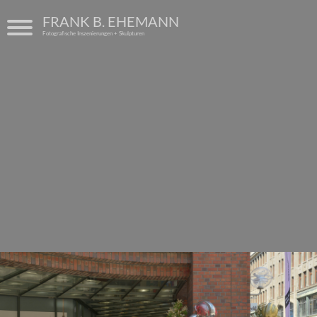
FRANK B. EHEMANN
Fotografische Inszenierungen + Skulpturen